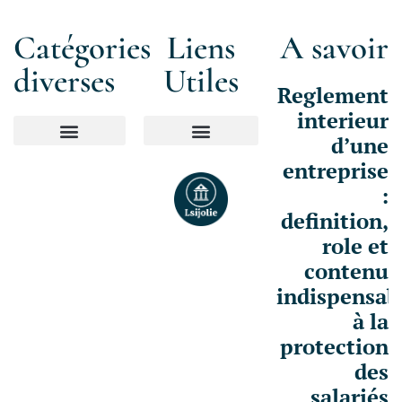
Catégories
Liens
A savoir
diverses
Utiles
Reglement
interieur
d’une
Mentions Légales
entreprise
:
definition,
role et
contenu
indispensab
à la
protection
des
salariés