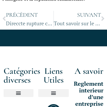
PRÉCÈDENT
SUIVANT
Direccte rupture conventionnelle
Tout savoir sur le fonctionnement du portage salarial pour les consultants
Catégories
Liens
A savoir
diverses
Utiles
Reglement
interieur
d’une
Mentions Légales
entreprise