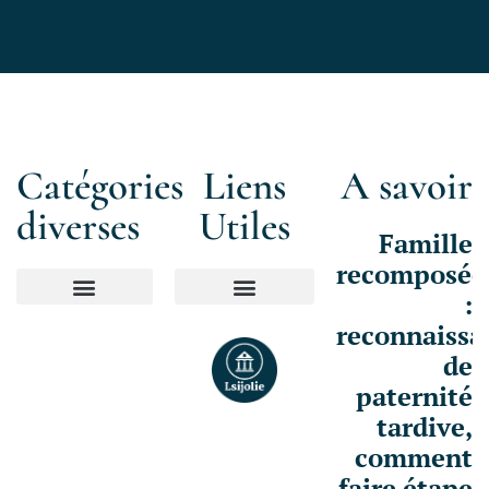
Catégories
Liens
A savoir
diverses
Utiles
Famille
recomposée
:
Mentions Légales
reconnaissa
de
paternité
tardive,
comment
faire étape